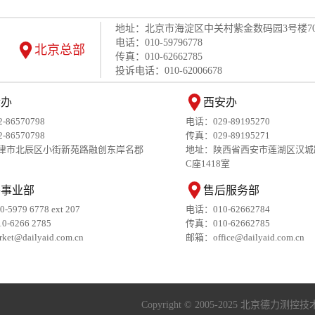
地址：北京市海淀区中关村紫金数码园3号楼70
电话：010-59796778
北京总部
传真：010-62662785
投诉电话：010-62006678
津办
西安办
86570798
电话：029-89195270
86570798
传真：029-89195271
津市北辰区小街新苑路融创东岸名郡
地址：陕西省西安市莲湖区汉城
C座1418室
外事业部
售后服务部
10-5979 6778 ext 207
电话：010-62662784
10-6266 2785
传真：010-62662785
rket@dailyaid.com.cn
邮箱：office@dailyaid.com.cn
Copyright © 2005-2025 北京德力